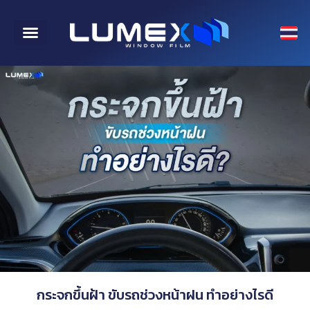
CONTACT US
กระจกขึ้นฝ้า ขับรถช่วงหน้าฝน ทำอย่างไรดี